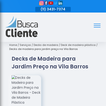
11)
3431-7374
(11)
3431-7374
(11)
3431-7374
Assoalhos
Assoalhos
de Madeira
Home
Serviços
Decks de madeira
Deck de madeira plástica
Decks de madeira para jardim preço na Vila Barros
Decks de
Decks de Madeira para
Madeira
Jardim Preço na Vila Barros
Empresas
de
Assoalhos
de Madeira
Loja de
Assoalhos
Raspagem