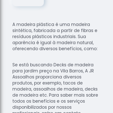
de
Assoalhos
Raspagem
de Tacos
A madeira plástica é uma madeira
Raspagem
sintética, fabricada a partir de fibras e
de Tacos
resíduos plásticos industriais. Sua
de
aparência é igual à madeira natural,
Madeiras
oferecendo diversos benefícios, como:
Raspagens
de Pisos
Se está buscando Decks de madeira
Tacos de
para jardim preço na Vila Barros, A JR
Madeiras
Assoalhos proporciona diversos
produtos, por exemplo, tacos de
madeira, assoalhos de madeira, decks
de madeira etc. Para saber mais sobre
todos os benefícios e os serviços
disponibilizados por nossos