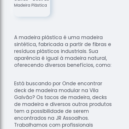
de
Assoalhos
Raspagem
de Tacos
Raspagem
A madeira plástica é uma madeira
de Tacos
sintética, fabricada a partir de fibras e
de
resíduos plásticos industriais. Sua
Madeiras
aparência é igual à madeira natural,
Raspagens
oferecendo diversos benefícios, como:
de Pisos
Tacos de
Está buscando por Onde encontrar
Madeiras
deck de madeira modular na Vila
Galvão? Os tacos de madeira, decks
de madeira e diversos outros produtos
tem a possibilidade de serem
encontrados na JR Assoalhos.
Trabalhamos com profissionais