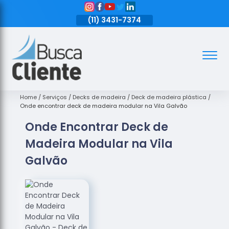
11)
3431-7374
(11)
3431-7374
(11)
3431-7374
Assoalhos
Assoalhos
de Madeira
Home
Serviços
Decks de madeira
Deck de madeira plástica
Onde encontrar deck de madeira modular na Vila Galvão
Decks de
Onde Encontrar Deck de
Madeira
Madeira Modular na Vila
Empresas
de
Galvão
Assoalhos
de Madeira
Loja de
Assoalhos
Raspagem