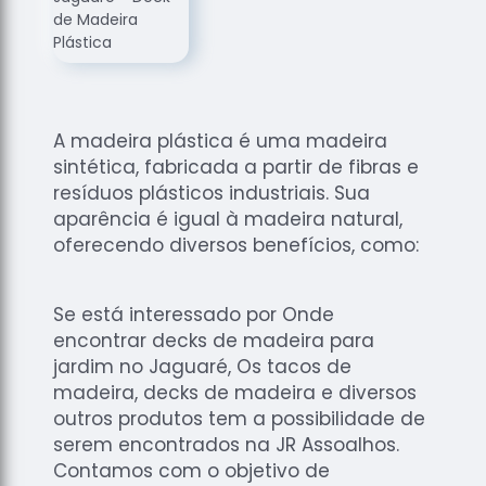
de
Assoalhos
Raspagem
de Tacos
Raspagem
A madeira plástica é uma madeira
de Tacos
sintética, fabricada a partir de fibras e
de
resíduos plásticos industriais. Sua
Madeiras
aparência é igual à madeira natural,
Raspagens
oferecendo diversos benefícios, como:
de Pisos
Tacos de
Se está interessado por Onde
Madeiras
encontrar decks de madeira para
jardim no Jaguaré, Os tacos de
madeira, decks de madeira e diversos
outros produtos tem a possibilidade de
serem encontrados na JR Assoalhos.
Contamos com o objetivo de