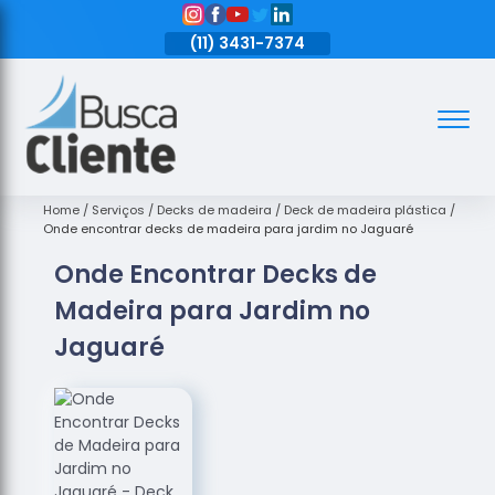
11)
3431-7374
(11)
3431-7374
(11)
3431-7374
Assoalhos
Assoalhos
de Madeira
Home
Serviços
Decks de madeira
Deck de madeira plástica
Onde encontrar decks de madeira para jardim no Jaguaré
Decks de
Onde Encontrar Decks de
Madeira
Madeira para Jardim no
Empresas
de
Jaguaré
Assoalhos
de Madeira
Loja de
Assoalhos
Raspagem