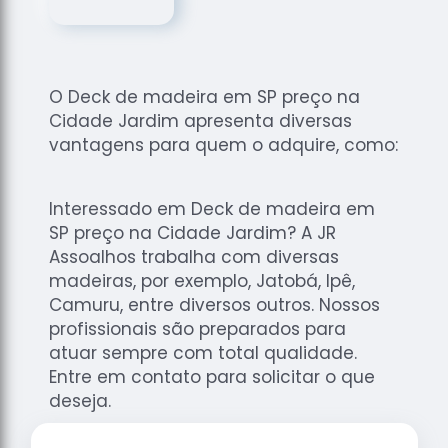
de
Assoalhos
Raspagem
de Tacos
O Deck de madeira em SP preço na
Raspagem
Cidade Jardim apresenta diversas
de Tacos
vantagens para quem o adquire, como:
de
Madeiras
Interessado em Deck de madeira em
Raspagens
SP preço na Cidade Jardim? A JR
de Pisos
Assoalhos trabalha com diversas
Tacos de
madeiras, por exemplo, Jatobá, Ipê,
Madeiras
Camuru, entre diversos outros. Nossos
profissionais são preparados para
atuar sempre com total qualidade.
Entre em contato para solicitar o que
deseja.