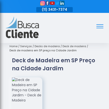
11)
3431-7374
(11)
3431-7374
(11)
3431-7374
Assoalhos
Assoalhos
de Madeira
Home
Serviços
Decks de madeira
Deck de madeira
Deck de madeira em SP preço na Cidade Jardim
Decks de
Deck de Madeira em SP Preço
Madeira
na Cidade Jardim
Empresas
de
Assoalhos
de Madeira
Loja de
Assoalhos
Raspagem