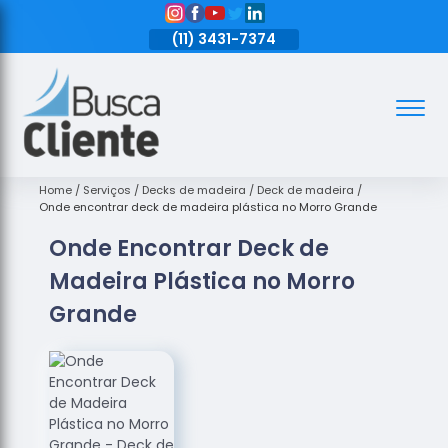
11)
3431-7374
(11)
3431-7374
(11)
3431-7374
Assoalhos
Assoalhos
de Madeira
Home
Serviços
Decks de madeira
Deck de madeira
Onde encontrar deck de madeira plástica no Morro Grande
Decks de
Onde Encontrar Deck de
Madeira
Madeira Plástica no Morro
Empresas
de
Grande
Assoalhos
de Madeira
Loja de
Assoalhos
Raspagem