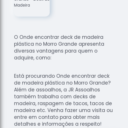
de
Assoalhos
Raspagem
de Tacos
Raspagem
O Onde encontrar deck de madeira
de Tacos
plástica no Morro Grande apresenta
de
diversas vantagens para quem o
Madeiras
adquire, como:
Raspagens
de Pisos
Está procurando Onde encontrar deck
Tacos de
de madeira plástica no Morro Grande?
Madeiras
Além de assoalhos, a JR Assoalhos
também trabalha com decks de
madeira, raspagem de tacos, tacos de
madeira etc. Venha fazer uma visita ou
entre em contato para obter mais
detalhes e informações a respeito!