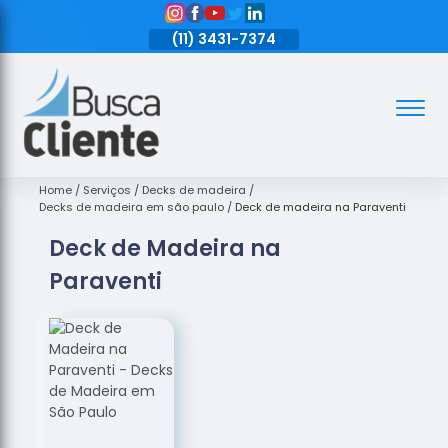
11)
3431-7374
(11)
3431-7374
(11)
3431-7374
Assoalhos
Assoalhos
de Madeira
Home
Serviços
Decks de madeira
Decks de madeira em são paulo
Deck de madeira na Paraventi
Decks de
Deck de Madeira na
Madeira
Paraventi
Empresas
de
Assoalhos
de Madeira
Loja de
Assoalhos
Raspagem