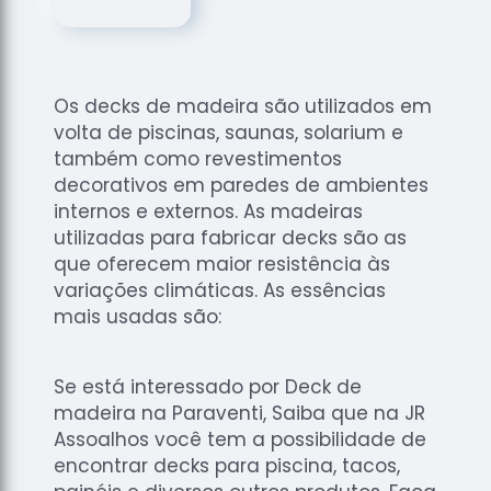
de
Assoalhos
Raspagem
de Tacos
Os decks de madeira são utilizados em
Raspagem
volta de piscinas, saunas, solarium e
de Tacos
também como revestimentos
de
decorativos em paredes de ambientes
Madeiras
internos e externos. As madeiras
utilizadas para fabricar decks são as
Raspagens
de Pisos
que oferecem maior resistência às
variações climáticas. As essências
Tacos de
mais usadas são:
Madeiras
Se está interessado por Deck de
madeira na Paraventi, Saiba que na JR
Assoalhos você tem a possibilidade de
encontrar decks para piscina, tacos,