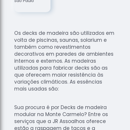
de
Assoalhos
Raspagem
de Tacos
Os decks de madeira são utilizados em
Raspagem
volta de piscinas, saunas, solarium e
de Tacos
de
também como revestimentos
Madeiras
decorativos em paredes de ambientes
internos e externos. As madeiras
Raspagens
utilizadas para fabricar decks são as
de Pisos
que oferecem maior resistência às
Tacos de
variações climáticas. As essências
Madeiras
mais usadas são:
Sua procura é por Decks de madeira
modular na Monte Carmelo? Entre os
serviços que a JR Assoalhos oferece
estão a raspagem de tacos e a