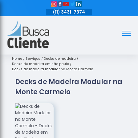
11)
3431-7374
(11)
3431-7374
(11)
3431-7374
Assoalhos
Assoalhos
de Madeira
Home
Serviços
Decks de madeira
Decks de madeira em são paulo
Decks de
Decks de madeira modular na Monte Carmelo
Madeira
Decks de Madeira Modular na
Empresas
Monte Carmelo
de
Assoalhos
de Madeira
Loja de
Assoalhos
Raspagem