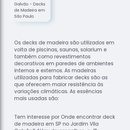
de
Assoalhos
Raspagem
de Tacos
Raspagem
de Tacos
Os decks de madeira são utilizados em
de
volta de piscinas, saunas, solarium e
Madeiras
também como revestimentos
Raspagens
decorativos em paredes de ambientes
de Pisos
internos e externos. As madeiras
utilizadas para fabricar decks são as
Tacos de
que oferecem maior resistência às
Madeiras
variações climáticas. As essências
mais usadas são:
Tem interesse por Onde encontrar deck
de madeira em SP no Jardim Vila