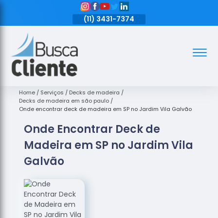
11)
3431-7374
(11)
3431-7374
(11)
3431-7374
Assoalhos
Assoalhos
de Madeira
Home
Serviços
Decks de madeira
Decks de madeira em são paulo
Decks de
Onde encontrar deck de madeira em SP no Jardim Vila Galvão
Madeira
Onde Encontrar Deck de
Empresas
Madeira em SP no Jardim Vila
de
Assoalhos
Galvão
de Madeira
Loja de
Assoalhos
Raspagem