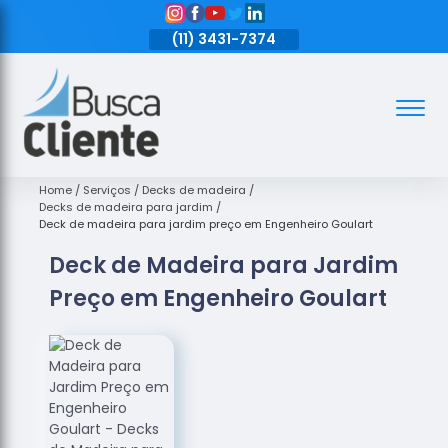
11)
3431-7374
(11)
3431-7374
(11)
3431-7374
Assoalhos
Assoalhos
de Madeira
Home
Serviços
Decks de madeira
Decks de madeira para jardim
Decks de
Deck de madeira para jardim preço em Engenheiro Goulart
Madeira
Deck de Madeira para Jardim
Empresas
Preço em Engenheiro Goulart
de
Assoalhos
de Madeira
Loja de
Assoalhos
Raspagem