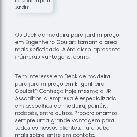
de
Assoalhos
Raspagem
de Tacos
Os Deck de madeira para jardim preço
Raspagem
em Engenheiro Goulart tornam a área
de Tacos
de
mais sofisticada. Além disso, apresenta
Madeiras
inúmeras vantagens, como:
Raspagens
de Pisos
Tem interesse em Deck de madeira
Tacos de
para jardim preço em Engenheiro
Madeiras
Goulart? Conheça hoje mesmo a JR
Assoalhos, a empresa é especializada
em assoalhos de madeira, painéis,
rodapés, entre outros. Proporcionamos
sempre uma grande vantagem para
todos os nossos clientes. Para saber
mais sobre, entre em contato.