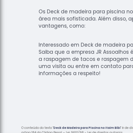
Os Deck de madeira para piscina no 
área mais sofisticada. Além disso, 
vantagens, como:
Interessado em Deck de madeira para
Saiba que a empresa JR Assoalhos é 
a raspagem de tacos e raspagem de
uma visita ou entre em contato par
informações a respeito!
O conteúdo do texto "
Deck de Madeira para Piscina no Itaim Bibi
" é de d
artigo 184 do Código Penal –
Lei 9610/98 - Lei de direitos autorais
.