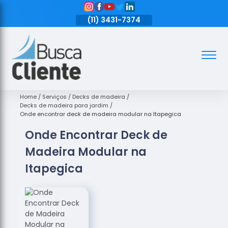
11)
3431-7374
(11)
3431-7374
(11)
3431-7374
Assoalhos
Assoalhos
de Madeira
Home
Serviços
Decks de madeira
Decks de madeira para jardim
Decks de
Onde encontrar deck de madeira modular na Itapegica
Madeira
Onde Encontrar Deck de
Empresas
Madeira Modular na
de
Assoalhos
Itapegica
de Madeira
Loja de
Assoalhos
Raspagem