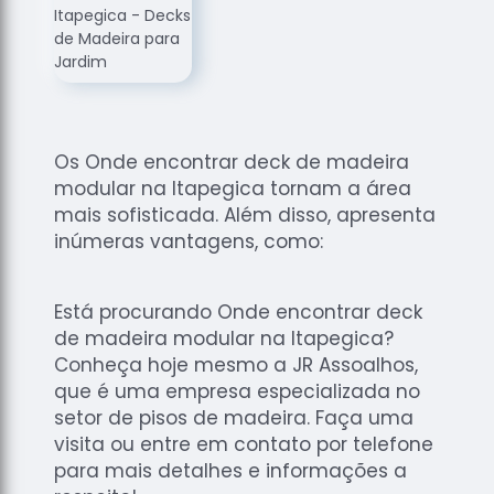
de
Assoalhos
Raspagem
de Tacos
Raspagem
de Tacos
Os Onde encontrar deck de madeira
de
modular na Itapegica tornam a área
Madeiras
mais sofisticada. Além disso, apresenta
Raspagens
inúmeras vantagens, como:
de Pisos
Tacos de
Está procurando Onde encontrar deck
Madeiras
de madeira modular na Itapegica?
Conheça hoje mesmo a JR Assoalhos,
que é uma empresa especializada no
setor de pisos de madeira. Faça uma
visita ou entre em contato por telefone
para mais detalhes e informações a