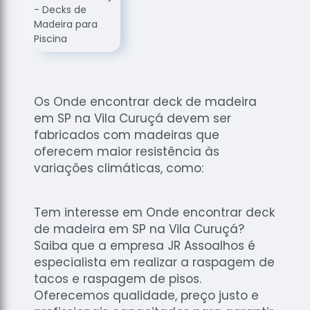
de
Assoalhos
Raspagem
de Tacos
Raspagem
de Tacos
Os Onde encontrar deck de madeira
de
em SP na Vila Curuçá devem ser
Madeiras
fabricados com madeiras que
Raspagens
oferecem maior resistência às
de Pisos
variações climáticas, como:
Tacos de
Madeiras
Tem interesse em Onde encontrar deck
de madeira em SP na Vila Curuçá?
Saiba que a empresa JR Assoalhos é
especialista em realizar a raspagem de
tacos e raspagem de pisos.
Oferecemos qualidade, preço justo e