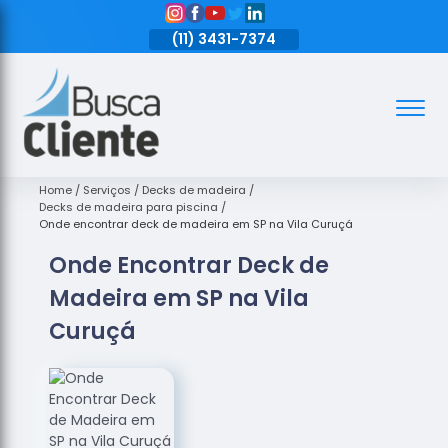
11)
3431-7374
(11)
3431-7374
(11)
3431-7374
Assoalhos
Assoalhos
de Madeira
Home
Serviços
Decks de madeira
Decks de madeira para piscina
Decks de
Onde encontrar deck de madeira em SP na Vila Curuçá
Madeira
Onde Encontrar Deck de
Empresas
Madeira em SP na Vila
de
Assoalhos
Curuçá
de Madeira
Loja de
Assoalhos
Raspagem