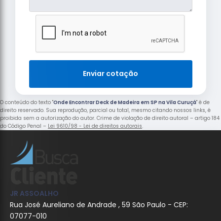
Enviar cotação
O conteúdo do texto "
Onde Encontrar Deck de Madeira em SP na Vila Curuçá
" é de
direito reservado. Sua reprodução, parcial ou total, mesmo citando nossos links, é
proibida sem a autorização do autor. Crime de violação de direito autoral – artigo 184
do Código Penal –
Lei 9610/98 - Lei de direitos autorais
.
JR ASSOALHO
Rua José Aureliano de Andrade , 59 São Paulo - CEP:
07077-010