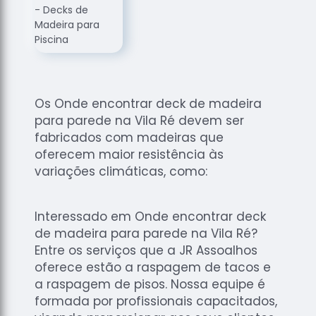
de
Assoalhos
Raspagem
de Tacos
Raspagem
de Tacos
Os Onde encontrar deck de madeira
de
para parede na Vila Ré devem ser
Madeiras
fabricados com madeiras que
Raspagens
oferecem maior resistência às
de Pisos
variações climáticas, como:
Tacos de
Madeiras
Interessado em Onde encontrar deck
de madeira para parede na Vila Ré?
Entre os serviços que a JR Assoalhos
oferece estão a raspagem de tacos e
a raspagem de pisos. Nossa equipe é
formada por profissionais capacitados,