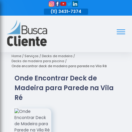
11)
3431-7374
(11)
3431-7374
(11)
3431-7374
Assoalhos
Assoalhos
de Madeira
Home
Serviços
Decks de madeira
Decks de madeira para piscina
Decks de
Onde encontrar deck de madeira para parede na Vila Ré
Madeira
Onde Encontrar Deck de
Empresas
Madeira para Parede na Vila
de
Assoalhos
Ré
de Madeira
Loja de
Assoalhos
Raspagem