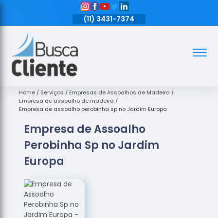
11)
3431-7374
(11)
3431-7374
(11)
3431-7374
Assoalhos
Assoalhos
de Madeira
Home
Serviços
Empresas de Assoalhos de Madeira
Empresa de assoalho de madeira
Decks de
Empresa de assoalho perobinha sp no Jardim Europa
Madeira
Empresa de Assoalho
Empresas
Perobinha Sp no Jardim
de
Assoalhos
Europa
de Madeira
Loja de
Assoalhos
Raspagem