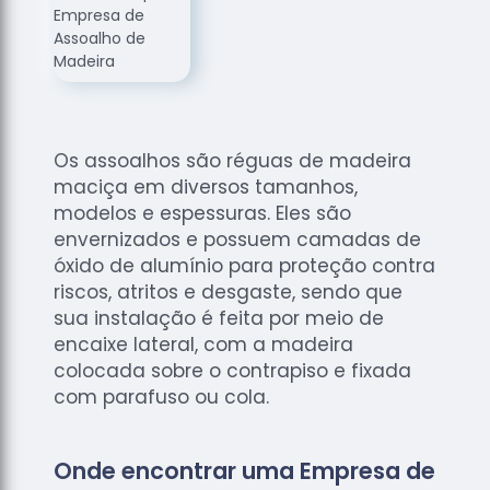
de
Assoalhos
Raspagem
de Tacos
Raspagem
de Tacos
Os assoalhos são réguas de madeira
de
maciça em diversos tamanhos,
Madeiras
modelos e espessuras. Eles são
Raspagens
envernizados e possuem camadas de
de Pisos
óxido de alumínio para proteção contra
riscos, atritos e desgaste, sendo que
Tacos de
sua instalação é feita por meio de
Madeiras
encaixe lateral, com a madeira
colocada sobre o contrapiso e fixada
com parafuso ou cola.
Onde encontrar uma Empresa de