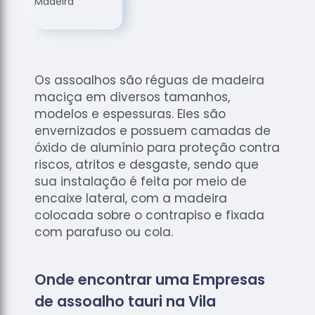
de
Assoalhos
Raspagem
de Tacos
Os assoalhos são réguas de madeira
Raspagem
maciça em diversos tamanhos,
de Tacos
de
modelos e espessuras. Eles são
Madeiras
envernizados e possuem camadas de
óxido de alumínio para proteção contra
Raspagens
riscos, atritos e desgaste, sendo que
de Pisos
sua instalação é feita por meio de
Tacos de
encaixe lateral, com a madeira
Madeiras
colocada sobre o contrapiso e fixada
com parafuso ou cola.
Onde encontrar uma Empresas
de assoalho tauri na Vila