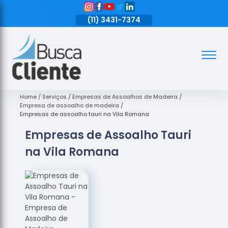
11)
3431-7374
(11)
3431-7374
(11)
3431-7374
Assoalhos
Assoalhos
de Madeira
Home
Serviços
Empresas de Assoalhos de Madeira
Empresa de assoalho de madeira
Decks de
Empresas de assoalho tauri na Vila Romana
Madeira
Empresas de Assoalho Tauri
Empresas
na Vila Romana
de
Assoalhos
de Madeira
Loja de
Assoalhos
Raspagem