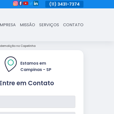
(11)
3431-7374
(11)
3431-7374
(11)
3431-73
EMPRESA
MISSÃO
SERVIÇOS
CONTATO
 demolição no Capelinha
Estamos em
Campinas - SP
Entre em Contato