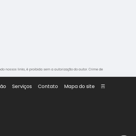
ando nossos links, é proibida sem a autorização do autor. Crime de
são
Serviços
Contato
Mapa do site
☴