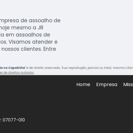
empresa de assoalho de
hoje mesmo a JR
ada em assoalhos de
ros. Visamos atender e
nossos clientes. Entre
ão no Capelinha
" é de direito reservado. Sua reprodução, parcial ou total, mesmo cit
ei de direitos autorais
.
Home
Empresa
Mis
P: 07077-010