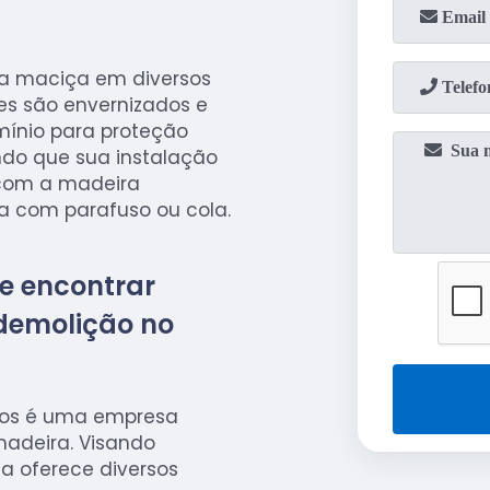
ra maciça em diversos
es são envernizados e
ínio para proteção
endo que sua instalação
, com a madeira
da com parafuso ou cola.
e encontrar
demolição no
hos é uma empresa
madeira. Visando
sa oferece diversos