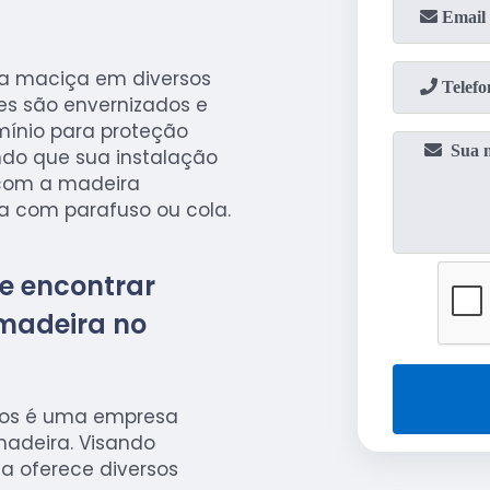
ra maciça em diversos
es são envernizados e
ínio para proteção
endo que sua instalação
, com a madeira
da com parafuso ou cola.
e encontrar
madeira no
hos é uma empresa
madeira. Visando
sa oferece diversos