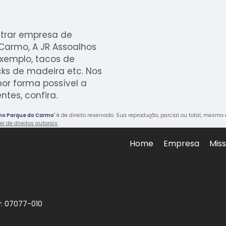
ntrar empresa de
Carmo, A JR Assoalhos
exemplo, tacos de
ks de madeira etc. Nos
r forma possível a
tes, confira.
 no Parque do Carmo
" é de direito reservado. Sua reprodução, parcial ou total, mesmo
ei de direitos autorais
.
Home
Empresa
Mis
P: 07077-010