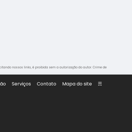
 citando nossos links, é proibida sem a autorização do autor. Crime de
são
Serviços
Contato
Mapa do site
☴