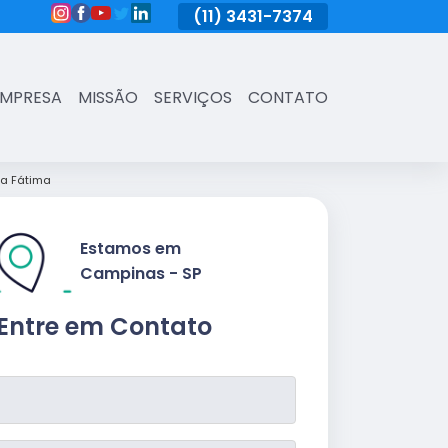
(11)
3431-7374
(11)
3431-7374
(11)
3431-73
EMPRESA
MISSÃO
SERVIÇOS
CONTATO
la Fátima
Estamos em
Campinas - SP
Entre em Contato