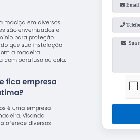
ra maciça em diversos
es são envernizados e
ínio para proteção
endo que sua instalação
, com a madeira
da com parafuso ou cola.
e fica empresa
átima?
hos é uma empresa
madeira. Visando
sa oferece diversos