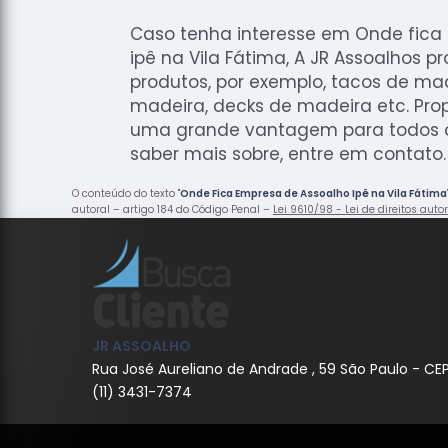
Caso tenha interesse em Onde fica
ipê na Vila Fátima, A JR Assoalhos p
produtos, por exemplo, tacos de ma
madeira, decks de madeira etc. Pr
uma grande vantagem para todos os
saber mais sobre, entre em contato.
O conteúdo do texto "
Onde Fica Empresa de Assoalho Ipê na Vila Fátima
autoral – artigo 184 do Código Penal –
Lei 9610/98 - Lei de direitos auto
JR ASSOALHO
Rua José Aureliano de Andrade , 59 São Paulo - CE
(11) 3431-7374