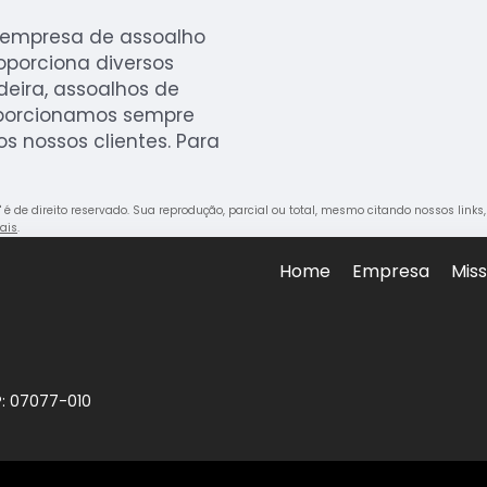
 empresa de assoalho
roporciona diversos
deira, assoalhos de
oporcionamos sempre
 nossos clientes. Para
" é de direito reservado. Sua reprodução, parcial ou total, mesmo citando nossos links
rais
.
Home
Empresa
Mis
P: 07077-010