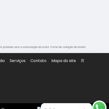
, é proibida sem a autorização do autor. Crime de violação de direito
são
Serviços
Contato
Mapa do site
☴