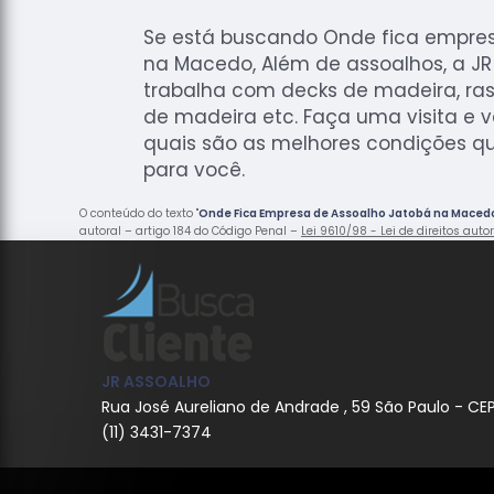
Se está buscando Onde fica empres
na Macedo, Além de assoalhos, a J
trabalha com decks de madeira, ra
de madeira etc. Faça uma visita e 
quais são as melhores condições q
para você.
O conteúdo do texto "
Onde Fica Empresa de Assoalho Jatobá na Maced
autoral – artigo 184 do Código Penal –
Lei 9610/98 - Lei de direitos auto
JR ASSOALHO
Rua José Aureliano de Andrade , 59 São Paulo - CE
(11) 3431-7374