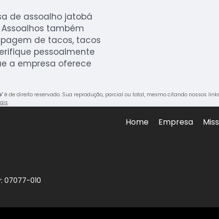
a de assoalho jatobá
R Assoalhos também
spagem de tacos, tacos
verifique pessoalmente
ue a empresa oferece
o
" é de direito reservado. Sua reprodução, parcial ou total, mesmo citando nossos link
rais
.
Home
Empresa
Mis
P: 07077-010