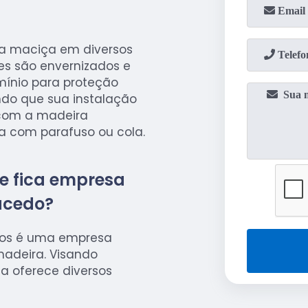
ra maciça em diversos
es são envernizados e
ínio para proteção
endo que sua instalação
, com a madeira
da com parafuso ou cola.
e fica empresa
acedo?
hos é uma empresa
madeira. Visando
sa oferece diversos