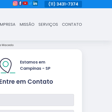
(11)
3431-7374
(11)
3431-7374
(11)
3431-73
EMPRESA
MISSÃO
SERVIÇOS
CONTATO
na Macedo
Estamos em
Campinas - SP
Entre em Contato