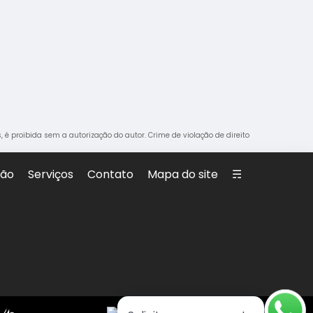
s, é proibida sem a autorização do autor. Crime de violação de direito
são
Serviços
Contato
Mapa do site
☴