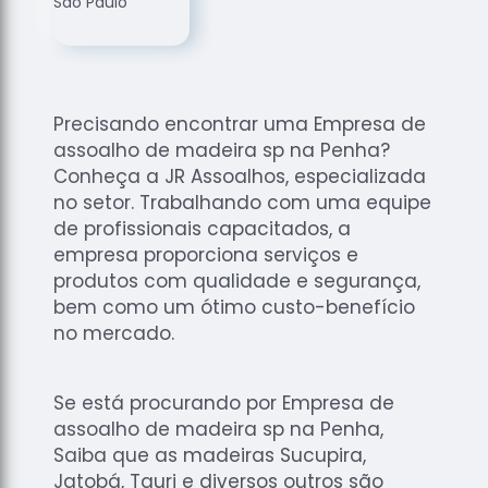
de
Assoalhos
Raspagem
de Tacos
Precisando encontrar uma Empresa de
Raspagem
assoalho de madeira sp na Penha?
de Tacos
de
Conheça a JR Assoalhos, especializada
Madeiras
no setor. Trabalhando com uma equipe
de profissionais capacitados, a
Raspagens
empresa proporciona serviços e
de Pisos
produtos com qualidade e segurança,
Tacos de
bem como um ótimo custo-benefício
Madeiras
no mercado.
Se está procurando por Empresa de
assoalho de madeira sp na Penha,
Saiba que as madeiras Sucupira,
Jatobá, Tauri e diversos outros são