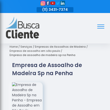
11)
3431-7374
(11)
3431-7374
(11)
3431-7374
Assoalhos
Assoalhos
de Madeira
Home
Serviços
Empresas de Assoalhos de Madeira
Empresa de assoalho em são paulo
Decks de
Empresa de assoalho de madeira sp na Penha
Madeira
Empresa de Assoalho de
Empresas
Madeira Sp na Penha
de
Assoalhos
de Madeira
Loja de
Assoalhos
Raspagem