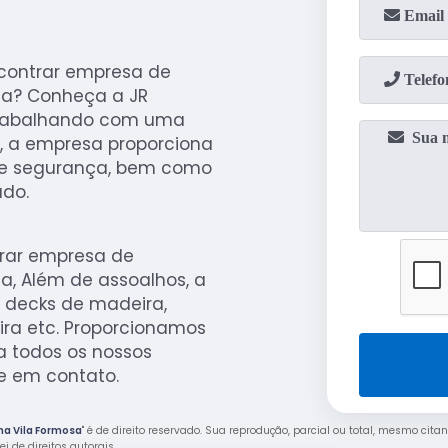
contrar empresa de
sa? Conheça a JR
 Trabalhando com uma
s, a empresa proporciona
 e segurança, bem como
ado.
rar empresa de
a, Além de assoalhos, a
 decks de madeira,
ra etc. Proporcionamos
 todos os nossos
re em contato.
na Vila Formosa
" é de direito reservado. Sua reprodução, parcial ou total, mesmo cita
ei de direitos autorais
.