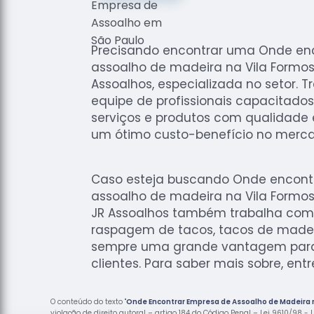
Precisando encontrar uma Onde en
assoalho de madeira na Vila Formo
Assoalhos, especializada no setor.
equipe de profissionais capacitado
serviços e produtos com qualidade
um ótimo custo-benefício no merc
Caso esteja buscando Onde encont
assoalho de madeira na Vila Formos
JR Assoalhos também trabalha com
raspagem de tacos, tacos de madei
sempre uma grande vantagem para
clientes. Para saber mais sobre, ent
O conteúdo do texto "
Onde Encontrar Empresa de Assoalho de Madeira 
violação de direito autoral – artigo 184 do Código Penal –
Lei 9610/98 - L