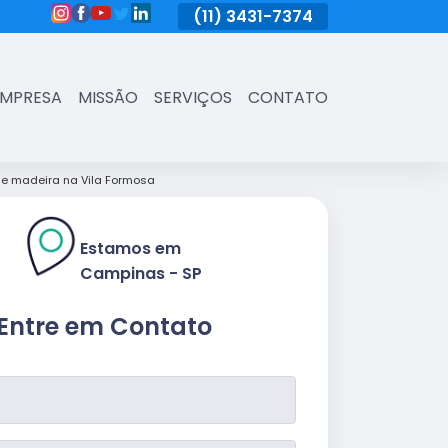
(11)
3431-7374
(11)
3431-7374
(11)
3431-73
EMPRESA
MISSÃO
SERVIÇOS
CONTATO
e madeira na Vila Formosa
Estamos em
Campinas - SP
Entre em Contato