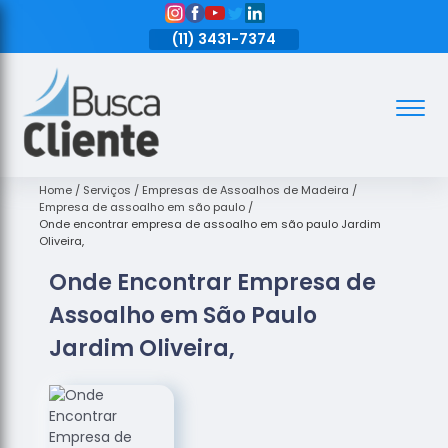
11)
3431-7374
(11)
3431-7374
(11)
3431-7374
Assoalhos
Assoalhos
de Madeira
Home
Serviços
Empresas de Assoalhos de Madeira
Empresa de assoalho em são paulo
Decks de
Onde encontrar empresa de assoalho em são paulo Jardim
Madeira
Oliveira,
Onde Encontrar Empresa de
Empresas
de
Assoalho em São Paulo
Assoalhos
de Madeira
Jardim Oliveira,
Loja de
Assoalhos
Raspagem