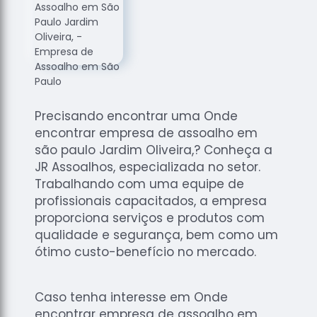
de
Assoalhos
Raspagem
de Tacos
Raspagem
de Tacos
de
Precisando encontrar uma Onde
Madeiras
encontrar empresa de assoalho em
são paulo Jardim Oliveira,? Conheça a
Raspagens
JR Assoalhos, especializada no setor.
de Pisos
Trabalhando com uma equipe de
Tacos de
profissionais capacitados, a empresa
Madeiras
proporciona serviços e produtos com
qualidade e segurança, bem como um
ótimo custo-benefício no mercado.
Caso tenha interesse em Onde
encontrar empresa de assoalho em