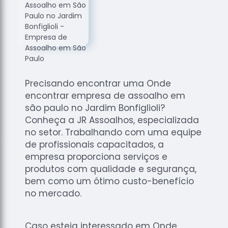
de
Assoalhos
Raspagem
de Tacos
Raspagem
de Tacos
de
Precisando encontrar uma Onde
Madeiras
encontrar empresa de assoalho em
são paulo no Jardim Bonfiglioli?
Raspagens
Conheça a JR Assoalhos, especializada
de Pisos
no setor. Trabalhando com uma equipe
Tacos de
de profissionais capacitados, a
Madeiras
empresa proporciona serviços e
produtos com qualidade e segurança,
bem como um ótimo custo-benefício
no mercado.
Caso esteja interessado em Onde