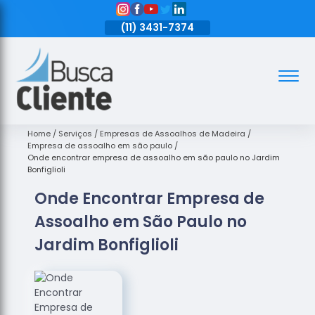
11)
3431-7374
(11)
3431-7374
(11)
3431-7374
Assoalhos
Assoalhos
de Madeira
Home
Serviços
Empresas de Assoalhos de Madeira
Empresa de assoalho em são paulo
Decks de
Onde encontrar empresa de assoalho em são paulo no Jardim
Madeira
Bonfiglioli
Onde Encontrar Empresa de
Empresas
de
Assoalho em São Paulo no
Assoalhos
de Madeira
Jardim Bonfiglioli
Loja de
Assoalhos
Raspagem