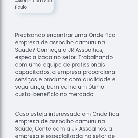
de
Assoalhos
Raspagem
de Tacos
Precisando encontrar uma Onde fica
Raspagem
empresa de assoalho camuru na
de Tacos
de
Saúde? Conheça a JR Assoalhos,
Madeiras
especializada no setor. Trabalhando
com uma equipe de profissionais
Raspagens
capacitados, a empresa proporciona
de Pisos
serviços e produtos com qualidade e
Tacos de
segurança, bem como um ótimo
Madeiras
custo-benefício no mercado.
Caso esteja interessado em Onde fica
empresa de assoalho camuru na
Saúde, Conte com a JR Assoalhos, a
empresa é especializada no setor de