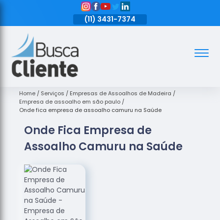
11)
3431-7374
(11)
3431-7374
(11)
3431-7374
Assoalhos
Assoalhos
de Madeira
Home
Serviços
Empresas de Assoalhos de Madeira
Empresa de assoalho em são paulo
Decks de
Onde fica empresa de assoalho camuru na Saúde
Madeira
Onde Fica Empresa de
Empresas
Assoalho Camuru na Saúde
de
Assoalhos
de Madeira
Loja de
Assoalhos
Raspagem