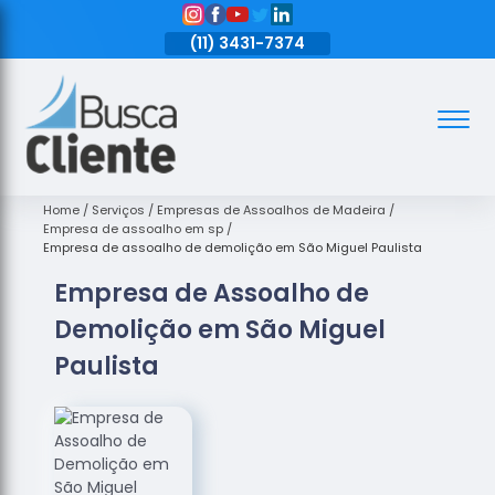
11)
3431-7374
(11)
3431-7374
(11)
3431-7374
Assoalhos
Assoalhos
de Madeira
Home
Serviços
Empresas de Assoalhos de Madeira
Empresa de assoalho em sp
Decks de
Empresa de assoalho de demolição em São Miguel Paulista
Madeira
Empresa de Assoalho de
Empresas
Demolição em São Miguel
de
Assoalhos
Paulista
de Madeira
Loja de
Assoalhos
Raspagem