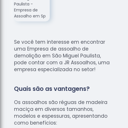
de
Assoalhos
Raspagem
de Tacos
Raspagem
de Tacos
Se você tem interesse em encontrar
de
uma Empresa de assoalho de
Madeiras
demolição em São Miguel Paulista,
Raspagens
pode contar com a JR Assoalhos, uma
de Pisos
empresa especializada no setor!
Tacos de
Madeiras
Quais são as vantagens?
Os assoalhos são réguas de madeira
maciça em diversos tamanhos,
modelos e espessuras, apresentando
como benefícios: