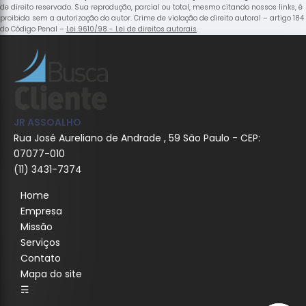
de direito reservado. Sua reprodução, parcial ou total, mesmo citando nossos links, é
proibida sem a autorização do autor. Crime de violação de direito autoral – artigo 184
do Código Penal –
Lei 9610/98 - Lei de direitos autorais
.
JR ASSOALHO
Rua José Aureliano de Andrade , 59 São Paulo - CEP:
07077-010
(11) 3431-7374
Home
Empresa
Missão
Serviços
Contato
Mapa do site
☴