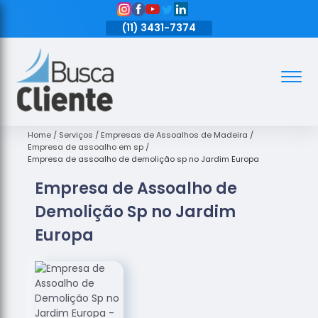
11)
3431-7374
(11)
3431-7374
(11)
3431-7374
Assoalhos
Assoalhos
de Madeira
Home
Serviços
Empresas de Assoalhos de Madeira
Empresa de assoalho em sp
Decks de
Empresa de assoalho de demolição sp no Jardim Europa
Madeira
Empresa de Assoalho de
Empresas
Demolição Sp no Jardim
de
Assoalhos
Europa
de Madeira
Loja de
Assoalhos
Raspagem