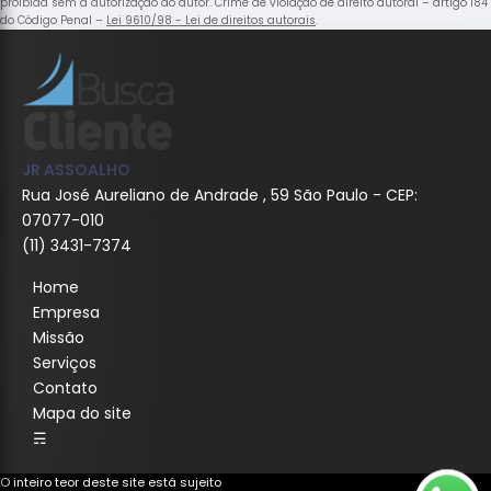
proibida sem a autorização do autor. Crime de violação de direito autoral – artigo 184
do Código Penal –
Lei 9610/98 - Lei de direitos autorais
.
JR ASSOALHO
Rua José Aureliano de Andrade , 59 São Paulo - CEP:
07077-010
(11) 3431-7374
Home
Empresa
Missão
Serviços
Contato
Mapa do site
☴
O inteiro teor deste site está sujeito