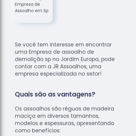
de
Assoalhos
Raspagem
de Tacos
Raspagem
de Tacos
Se você tem interesse em encontrar
de
uma Empresa de assoalho de
Madeiras
demolição sp no Jardim Europa, pode
Raspagens
contar com a JR Assoalhos, uma
de Pisos
empresa especializada no setor!
Tacos de
Madeiras
Quais são as vantagens?
Os assoalhos são réguas de madeira
maciça em diversos tamanhos,
modelos e espessuras, apresentando
como benefícios: