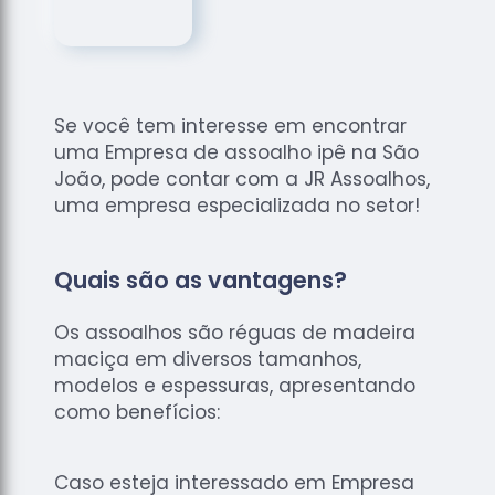
de
Assoalhos
Raspagem
de Tacos
Se você tem interesse em encontrar
Raspagem
uma Empresa de assoalho ipê na São
de Tacos
de
João, pode contar com a JR Assoalhos,
Madeiras
uma empresa especializada no setor!
Raspagens
de Pisos
Quais são as vantagens?
Tacos de
Madeiras
Os assoalhos são réguas de madeira
maciça em diversos tamanhos,
modelos e espessuras, apresentando
como benefícios:
Caso esteja interessado em Empresa