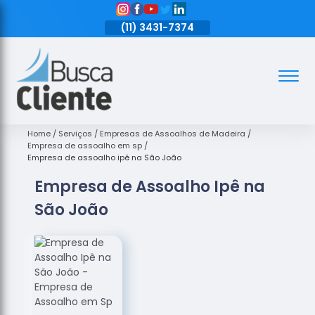
11)
3431-7374
(11)
3431-7374
(11)
3431-7374
Assoalhos
Assoalhos
de Madeira
Home
Serviços
Empresas de Assoalhos de Madeira
Empresa de assoalho em sp
Decks de
Empresa de assoalho ipê na São João
Madeira
Empresa de Assoalho Ipê na
Empresas
São João
de
Assoalhos
de Madeira
Loja de
Assoalhos
Raspagem