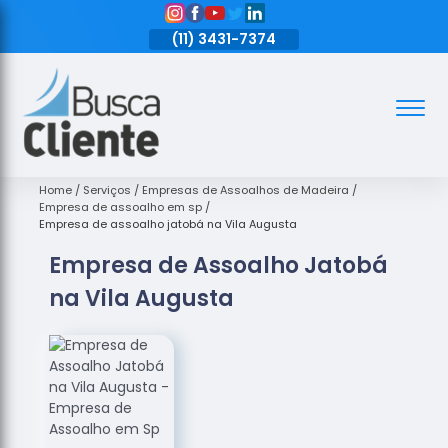
11)
3431-7374
(11)
3431-7374
(11)
3431-7374
Assoalhos
Assoalhos
de Madeira
Home
Serviços
Empresas de Assoalhos de Madeira
Empresa de assoalho em sp
Decks de
Empresa de assoalho jatobá na Vila Augusta
Madeira
Empresa de Assoalho Jatobá
Empresas
na Vila Augusta
de
Assoalhos
de Madeira
Loja de
Assoalhos
Raspagem