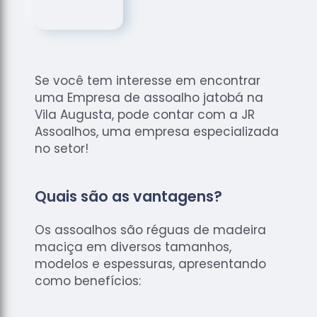
de
Assoalhos
Raspagem
de Tacos
Se você tem interesse em encontrar
Raspagem
uma Empresa de assoalho jatobá na
de Tacos
de
Vila Augusta, pode contar com a JR
Madeiras
Assoalhos, uma empresa especializada
no setor!
Raspagens
de Pisos
Tacos de
Quais são as vantagens?
Madeiras
Os assoalhos são réguas de madeira
maciça em diversos tamanhos,
modelos e espessuras, apresentando
como benefícios: