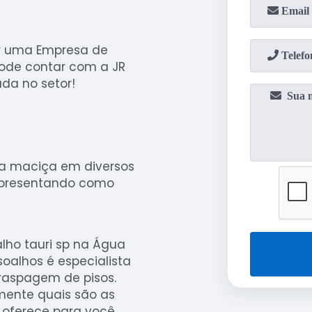
ar uma Empresa de
pode contar com a JR
da no setor!
ra maciça em diversos
apresentando como
lho tauri sp na Água
oalhos é especialista
raspagem de pisos.
lmente quais são as
oferece para você.