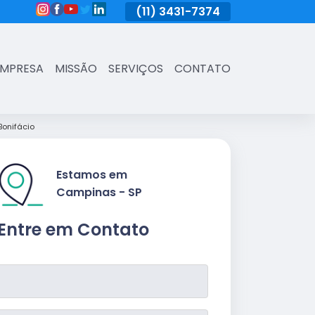
(11)
3431-7374
(11)
3431-7374
(11)
3431-73
EMPRESA
MISSÃO
SERVIÇOS
CONTATO
onifácio
Estamos em
Campinas - SP
Entre em Contato