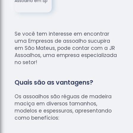
de
Assoalhos
Raspagem
de Tacos
Se você tem interesse em encontrar
Raspagem
uma Empresas de assoalho sucupira
de Tacos
de
em São Mateus, pode contar com a JR
Madeiras
Assoalhos, uma empresa especializada
no setor!
Raspagens
de Pisos
Tacos de
Quais são as vantagens?
Madeiras
Os assoalhos são réguas de madeira
maciça em diversos tamanhos,
modelos e espessuras, apresentando
como benefícios: