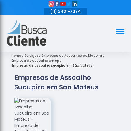
11)
3431-7374
(11)
3431-7374
(11)
3431-7374
Assoalhos
Assoalhos
de Madeira
Home
Serviços
Empresas de Assoalhos de Madeira
Empresa de assoalho em sp
Decks de
Empresas de assoalho sucupira em São Mateus
Madeira
Empresas de Assoalho
Empresas
Sucupira em São Mateus
de
Assoalhos
de Madeira
Loja de
Assoalhos
Raspagem