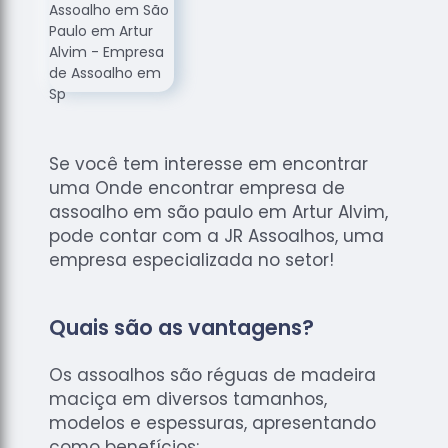
de
Assoalhos
Raspagem
de Tacos
Raspagem
de Tacos
de
Se você tem interesse em encontrar
Madeiras
uma Onde encontrar empresa de
assoalho em são paulo em Artur Alvim,
Raspagens
pode contar com a JR Assoalhos, uma
de Pisos
empresa especializada no setor!
Tacos de
Madeiras
Quais são as vantagens?
Os assoalhos são réguas de madeira
maciça em diversos tamanhos,
modelos e espessuras, apresentando
como benefícios: