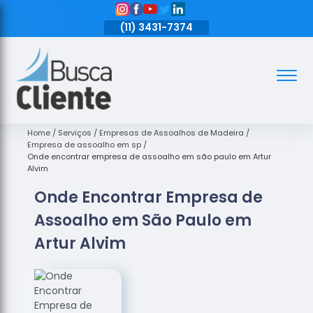
11)
3431-7374
(11)
3431-7374
(11)
3431-7374
Assoalhos
Assoalhos
de Madeira
Home
Serviços
Empresas de Assoalhos de Madeira
Empresa de assoalho em sp
Decks de
Onde encontrar empresa de assoalho em são paulo em Artur
Madeira
Alvim
Onde Encontrar Empresa de
Empresas
de
Assoalho em São Paulo em
Assoalhos
de Madeira
Artur Alvim
Loja de
Assoalhos
Raspagem