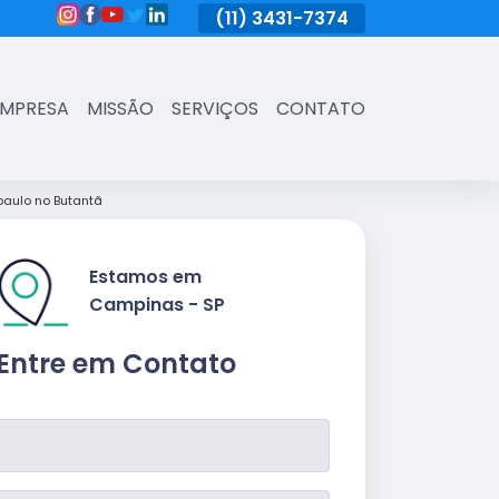
(11)
3431-7374
(11)
3431-7374
(11)
3431-73
EMPRESA
MISSÃO
SERVIÇOS
CONTATO
aulo no Butantã
Estamos em
Campinas - SP
Entre em Contato