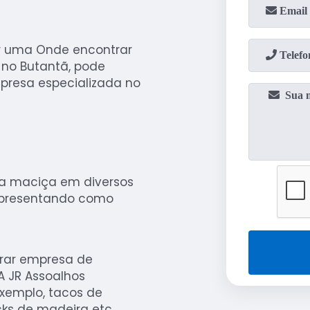
r uma Onde encontrar
no Butantã, pode
presa especializada no
ra maciça em diversos
apresentando como
rar empresa de
A JR Assoalhos
exemplo, tacos de
ks de madeira etc.