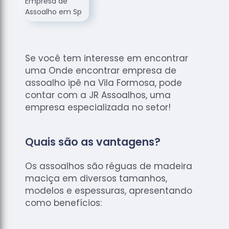
de
Assoalhos
Raspagem
de Tacos
Se você tem interesse em encontrar
Raspagem
uma Onde encontrar empresa de
de Tacos
de
assoalho ipê na Vila Formosa, pode
Madeiras
contar com a JR Assoalhos, uma
empresa especializada no setor!
Raspagens
de Pisos
Tacos de
Quais são as vantagens?
Madeiras
Os assoalhos são réguas de madeira
maciça em diversos tamanhos,
modelos e espessuras, apresentando
como benefícios: