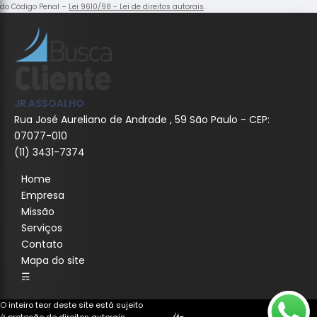
do Código Penal –
Lei 9610/98 - Lei de direitos autorais
.
JR ASSOALHO
Rua José Aureliano de Andrade , 59 São Paulo - CEP:
07077-010
(11) 3431-7374
Home
Empresa
Missão
Serviços
Contato
Mapa do site
☴
O inteiro teor deste site está sujeito