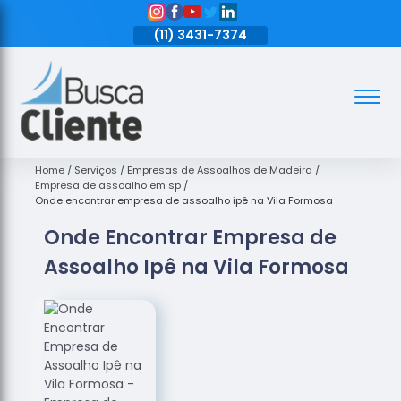
11)
3431-7374
(11)
3431-7374
(11)
3431-7374
Assoalhos
Assoalhos
de Madeira
Home
Serviços
Empresas de Assoalhos de Madeira
Empresa de assoalho em sp
Decks de
Onde encontrar empresa de assoalho ipê na Vila Formosa
Madeira
Onde Encontrar Empresa de
Empresas
Assoalho Ipê na Vila Formosa
de
Assoalhos
de Madeira
Loja de
Assoalhos
Raspagem