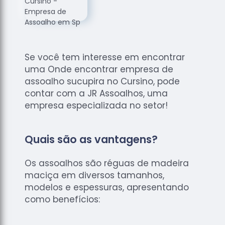
de
Assoalhos
Raspagem
de Tacos
Se você tem interesse em encontrar
Raspagem
uma Onde encontrar empresa de
de Tacos
de
assoalho sucupira no Cursino, pode
Madeiras
contar com a JR Assoalhos, uma
empresa especializada no setor!
Raspagens
de Pisos
Tacos de
Quais são as vantagens?
Madeiras
Os assoalhos são réguas de madeira
maciça em diversos tamanhos,
modelos e espessuras, apresentando
como benefícios: