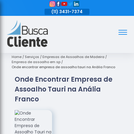
11)
3431-7374
(11)
3431-7374
(11)
3431-7374
Assoalhos
Assoalhos
de Madeira
Home
Serviços
Empresas de Assoalhos de Madeira
Empresa de assoalho em sp
Decks de
Onde encontrar empresa de assoalho tauri na Anália Franco
Madeira
Onde Encontrar Empresa de
Empresas
Assoalho Tauri na Anália
de
Assoalhos
Franco
de Madeira
Loja de
Assoalhos
Raspagem