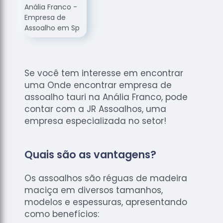
de
Assoalhos
Raspagem
de Tacos
Raspagem
de Tacos
Se você tem interesse em encontrar
de
uma Onde encontrar empresa de
Madeiras
assoalho tauri na Anália Franco, pode
Raspagens
contar com a JR Assoalhos, uma
de Pisos
empresa especializada no setor!
Tacos de
Madeiras
Quais são as vantagens?
Os assoalhos são réguas de madeira
maciça em diversos tamanhos,
modelos e espessuras, apresentando
como benefícios: