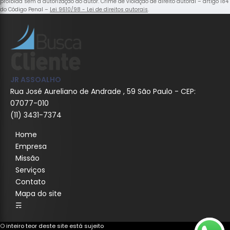
proibida sem a autorização do autor. Crime de violação de direito autoral – artigo 184
do Código Penal –
Lei 9610/98 - Lei de direitos autorais
.
JR ASSOALHO
Rua José Aureliano de Andrade , 59 São Paulo - CEP:
07077-010
(11) 3431-7374
Home
Empresa
Missão
Serviços
Contato
Mapa do site
☴
O inteiro teor deste site está sujeito