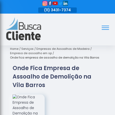
11)
3431-7374
(11)
3431-7374
(11)
3431-7374
Assoalhos
Assoalhos
de Madeira
Home
Serviços
Empresas de Assoalhos de Madeira
Empresa de assoalho em sp
Decks de
Onde fica empresa de assoalho de demolição na Vila Barros
Madeira
Onde Fica Empresa de
Empresas
Assoalho de Demolição na
de
Assoalhos
Vila Barros
de Madeira
Loja de
Assoalhos
Raspagem