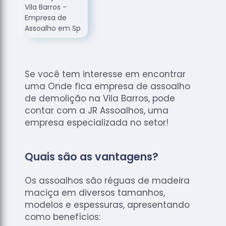
de
Assoalhos
Raspagem
de Tacos
Raspagem
de Tacos
Se você tem interesse em encontrar
de
uma Onde fica empresa de assoalho
Madeiras
de demolição na Vila Barros, pode
Raspagens
contar com a JR Assoalhos, uma
de Pisos
empresa especializada no setor!
Tacos de
Madeiras
Quais são as vantagens?
Os assoalhos são réguas de madeira
maciça em diversos tamanhos,
modelos e espessuras, apresentando
como benefícios: