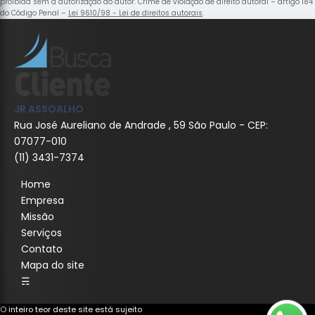
proibida sem a autorização do autor. Crime de violação de direito autoral – artigo 184
do Código Penal –
Lei 9610/98 - Lei de direitos autorais
.
JR ASSOALHO
Rua José Aureliano de Andrade , 59 São Paulo - CEP:
07077-010
(11) 3431-7374
Home
Empresa
Missão
Serviços
Contato
Mapa do site
☴
O inteiro teor deste site está sujeito