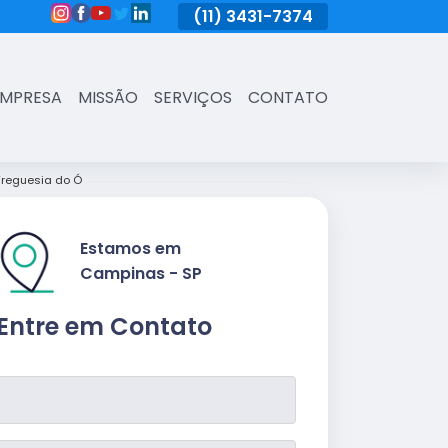
(11)
3431-7374
(11)
3431-7374
(11)
3431-73
EMPRESA
MISSÃO
SERVIÇOS
CONTATO
Freguesia do Ó
Estamos em
Campinas - SP
Entre em Contato