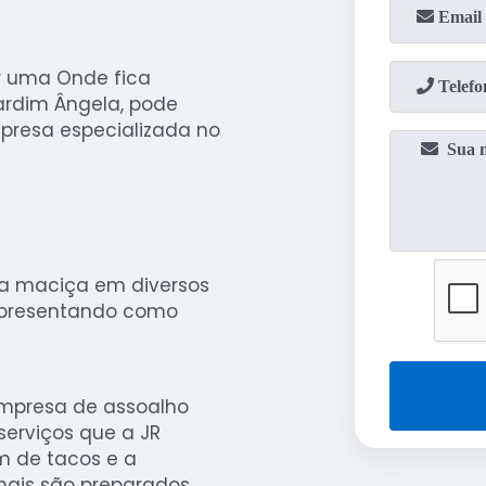
r uma Onde fica
ardim Ângela, pode
presa especializada no
ra maciça em diversos
apresentando como
empresa de assoalho
serviços que a JR
m de tacos e a
onais são preparados