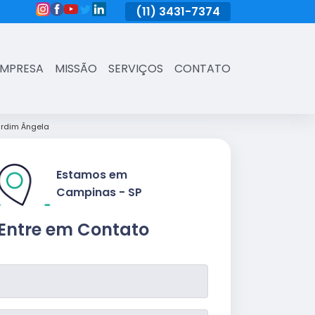
(11)
3431-7374
(11)
3431-7374
(11)
3431-73
EMPRESA
MISSÃO
SERVIÇOS
CONTATO
ardim Ângela
Estamos em
Campinas - SP
Entre em Contato