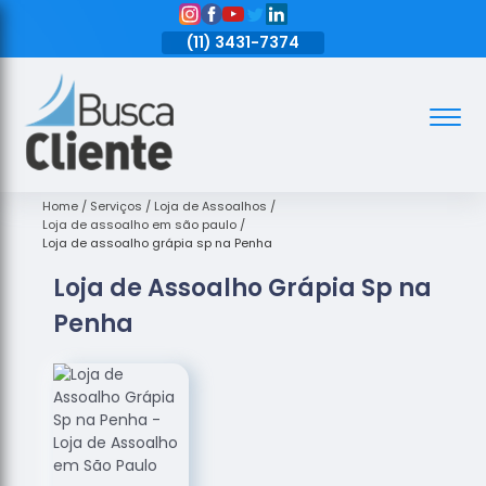
11)
3431-7374
(11)
3431-7374
(11)
3431-7374
Assoalhos
Assoalhos
de Madeira
Home
Serviços
Loja de Assoalhos
Loja de assoalho em são paulo
Decks de
Loja de assoalho grápia sp na Penha
Madeira
Loja de Assoalho Grápia Sp na
Empresas
Penha
de
Assoalhos
de Madeira
Loja de
Assoalhos
Raspagem