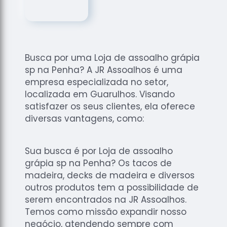
de
Assoalhos
Raspagem
de Tacos
Busca por uma Loja de assoalho grápia
Raspagem
sp na Penha? A JR Assoalhos é uma
de Tacos
de
empresa especializada no setor,
Madeiras
localizada em Guarulhos. Visando
satisfazer os seus clientes, ela oferece
Raspagens
diversas vantagens, como:
de Pisos
Tacos de
Madeiras
Sua busca é por Loja de assoalho
grápia sp na Penha? Os tacos de
madeira, decks de madeira e diversos
outros produtos tem a possibilidade de
serem encontrados na JR Assoalhos.
Temos como missão expandir nosso
negócio, atendendo sempre com