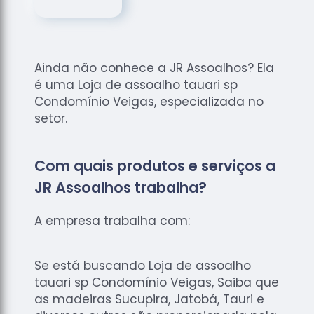
de
Assoalhos
Raspagem
de Tacos
Ainda não conhece a JR Assoalhos? Ela
Raspagem
é uma Loja de assoalho tauari sp
de Tacos
Condomínio Veigas, especializada no
de
setor.
Madeiras
Raspagens
Com quais produtos e serviços a
de Pisos
JR Assoalhos trabalha?
Tacos de
Madeiras
A empresa trabalha com:
Se está buscando Loja de assoalho
tauari sp Condomínio Veigas, Saiba que
as madeiras Sucupira, Jatobá, Tauri e