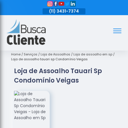
11)
3431-7374
(11)
3431-7374
(11)
3431-7374
Assoalhos
Assoalhos
de Madeira
Home
Serviços
Loja de Assoalhos
Loja de assoalho em sp
Loja de assoalho tauari sp Condomínio Veigas
Decks de
Loja de Assoalho Tauari Sp
Madeira
Condomínio Veigas
Empresas
de
Assoalhos
de Madeira
Loja de
Assoalhos
Raspagem