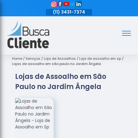
11)
3431-7374
(11)
3431-7374
(11)
3431-7374
Assoalhos
Assoalhos
de Madeira
Home
Serviços
Loja de Assoalhos
Loja de assoalho em sp
Lojas de assoalho em são paulo no Jardim Ângela
Decks de
Lojas de Assoalho em São
Madeira
Paulo no Jardim Ângela
Empresas
de
Assoalhos
de Madeira
Loja de
Assoalhos
Raspagem