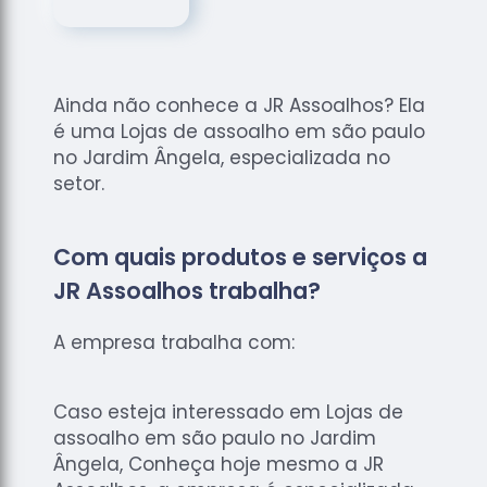
de
Assoalhos
Raspagem
de Tacos
Ainda não conhece a JR Assoalhos? Ela
Raspagem
é uma Lojas de assoalho em são paulo
de Tacos
no Jardim Ângela, especializada no
de
setor.
Madeiras
Raspagens
Com quais produtos e serviços a
de Pisos
JR Assoalhos trabalha?
Tacos de
Madeiras
A empresa trabalha com:
Caso esteja interessado em Lojas de
assoalho em são paulo no Jardim
Ângela, Conheça hoje mesmo a JR