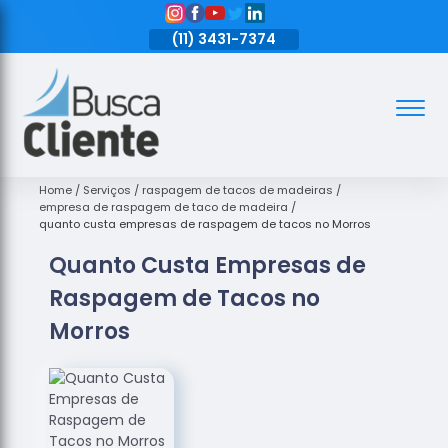
11)
3431-7374
(11)
3431-7374
(11)
3431-7374
Assoalhos
Assoalhos
de Madeira
Home
Serviços
raspagem de tacos de madeiras
empresa de raspagem de taco de madeira
Decks de
quanto custa empresas de raspagem de tacos no Morros
Madeira
Quanto Custa Empresas de
Empresas
Raspagem de Tacos no
de
Assoalhos
Morros
de Madeira
Loja de
Assoalhos
Raspagem