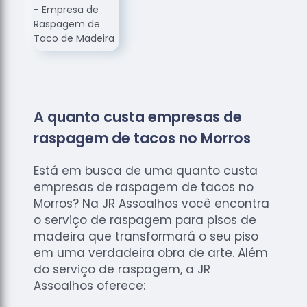
de
Assoalhos
Raspagem
de Tacos
Raspagem
de Tacos
de
A quanto custa empresas de
Madeiras
raspagem de tacos no Morros
Raspagens
de Pisos
Está em busca de uma quanto custa
empresas de raspagem de tacos no
Tacos de
Madeiras
Morros? Na JR Assoalhos você encontra
o serviço de raspagem para pisos de
madeira que transformará o seu piso
em uma verdadeira obra de arte. Além
do serviço de raspagem, a JR
Assoalhos oferece: