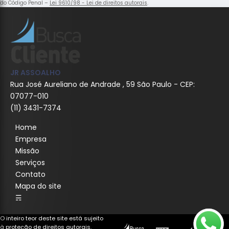
do Código Penal –
Lei 9610/98 - Lei de direitos autorais
.
JR ASSOALHO
Rua José Aureliano de Andrade , 59 São Paulo - CEP:
07077-010
(11) 3431-7374
Home
Empresa
Missão
Serviços
Contato
Mapa do site
☴
O inteiro teor deste site está sujeito
à proteção de direitos autorais.