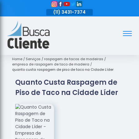
11)
3431-7374
(11)
3431-7374
(11)
3431-7374
Assoalhos
Assoalhos
de Madeira
Home
Serviços
raspagem de tacos de madeiras
empresa de raspagem de taco de madeira
Decks de
quanto custa raspagem de piso de taco na Cidade Líder
Madeira
Quanto Custa Raspagem de
Empresas
Piso de Taco na Cidade Líder
de
Assoalhos
de Madeira
Loja de
Assoalhos
Raspagem