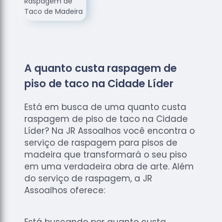
de
Assoalhos
Raspagem
de Tacos
Raspagem
A quanto custa raspagem de
de Tacos
de
piso de taco na Cidade Líder
Madeiras
Está em busca de uma quanto custa
Raspagens
de Pisos
raspagem de piso de taco na Cidade
Líder? Na JR Assoalhos você encontra o
Tacos de
serviço de raspagem para pisos de
Madeiras
madeira que transformará o seu piso
em uma verdadeira obra de arte. Além
do serviço de raspagem, a JR
Assoalhos oferece:
Está buscando por quanto custa