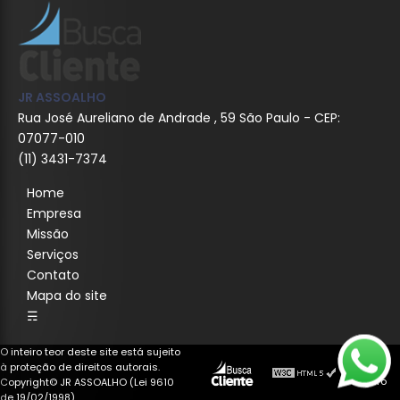
JR ASSOALHO
Rua José Aureliano de Andrade , 59 São Paulo - CEP:
07077-010
(11) 3431-7374
Home
Empresa
Missão
Serviços
Contato
Mapa do site
☴
O inteiro teor deste site está sujeito
à proteção de direitos autorais.
Copyright© JR ASSOALHO (Lei 9610
de 19/02/1998)