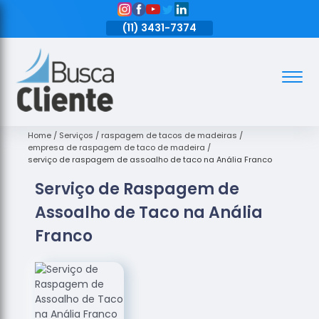
11)
3431-7374
(11)
3431-7374
(11)
3431-7374
Assoalhos
Assoalhos
de Madeira
Home
Serviços
raspagem de tacos de madeiras
empresa de raspagem de taco de madeira
Decks de
serviço de raspagem de assoalho de taco na Anália Franco
Madeira
Serviço de Raspagem de
Empresas
Assoalho de Taco na Anália
de
Assoalhos
Franco
de Madeira
Loja de
Assoalhos
Raspagem