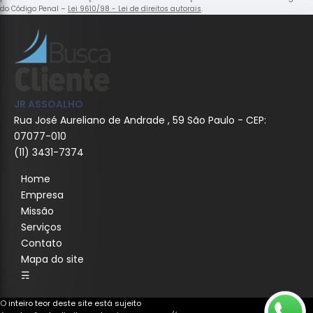
do Código Penal –
Lei 9610/98 - Lei de direitos autorais
.
JR ASSOALHO
Rua José Aureliano de Andrade , 59 São Paulo - CEP:
07077-010
(11) 3431-7374
Home
Empresa
Missão
Serviços
Contato
Mapa do site
☴
O inteiro teor deste site está sujeito