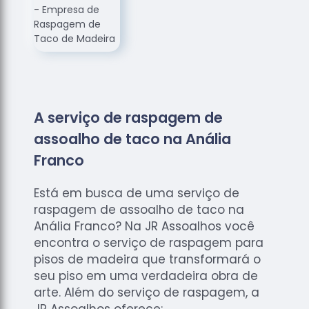
de
Assoalhos
Raspagem
de Tacos
Raspagem
de Tacos
de
A serviço de raspagem de
Madeiras
assoalho de taco na Anália
Raspagens
Franco
de Pisos
Tacos de
Está em busca de uma serviço de
Madeiras
raspagem de assoalho de taco na
Anália Franco? Na JR Assoalhos você
encontra o serviço de raspagem para
pisos de madeira que transformará o
seu piso em uma verdadeira obra de
arte. Além do serviço de raspagem, a
JR Assoalhos oferece: