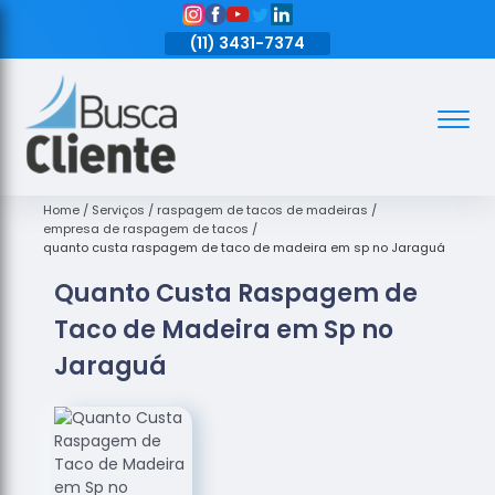
11)
3431-7374
(11)
3431-7374
(11)
3431-7374
Assoalhos
Assoalhos
de Madeira
Home
Serviços
raspagem de tacos de madeiras
empresa de raspagem de tacos
Decks de
quanto custa raspagem de taco de madeira em sp no Jaraguá
Madeira
Quanto Custa Raspagem de
Empresas
Taco de Madeira em Sp no
de
Assoalhos
Jaraguá
de Madeira
Loja de
Assoalhos
Raspagem