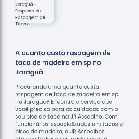
de
Assoalhos
Raspagem
de Tacos
Raspagem
de Tacos
de
A quanto custa raspagem de
Madeiras
taco de madeira em sp no
Raspagens
Jaraguá
de Pisos
Tacos de
Procurando uma quanto custa
Madeiras
raspagem de taco de madeira em sp
no Jaraguá? Encontre o serviço que
você precisa para os cuidados com o
seu piso de taco na JR Assoalho. Com
funcionários especializados em tacos e
pisos de madeira, a JR Assoalhos
oferece todos os cuidados com a