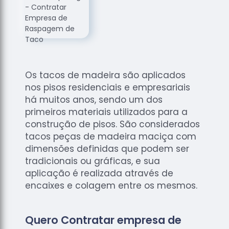
de
Assoalhos
Raspagem
de Tacos
Raspagem
de Tacos
Os tacos de madeira são aplicados
de
nos pisos residenciais e empresariais
Madeiras
há muitos anos, sendo um dos
Raspagens
primeiros materiais utilizados para a
de Pisos
construção de pisos. São considerados
tacos peças de madeira maciça com
Tacos de
dimensões definidas que podem ser
Madeiras
tradicionais ou gráficas, e sua
aplicação é realizada através de
encaixes e colagem entre os mesmos.
Quero Contratar empresa de