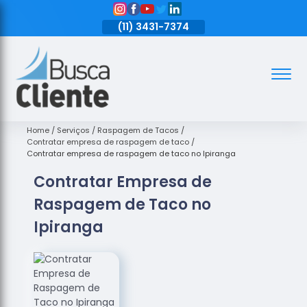
11)
3431-7374
(11)
3431-7374
(11)
3431-7374
Assoalhos
Assoalhos
de Madeira
Home
Serviços
Raspagem de Tacos
Contratar empresa de raspagem de taco
Decks de
Contratar empresa de raspagem de taco no Ipiranga
Madeira
Contratar Empresa de
Empresas
Raspagem de Taco no
de
Assoalhos
Ipiranga
de Madeira
Loja de
Assoalhos
Raspagem