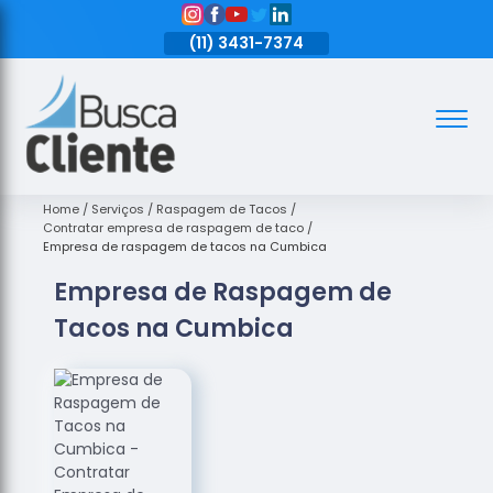
11)
3431-7374
(11)
3431-7374
(11)
3431-7374
Assoalhos
Assoalhos
de Madeira
Home
Serviços
Raspagem de Tacos
Contratar empresa de raspagem de taco
Decks de
Empresa de raspagem de tacos na Cumbica
Madeira
Empresa de Raspagem de
Empresas
Tacos na Cumbica
de
Assoalhos
de Madeira
Loja de
Assoalhos
Raspagem