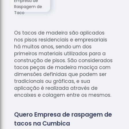
de
Assoalhos
Raspagem
de Tacos
Os tacos de madeira são aplicados
Raspagem
nos pisos residenciais e empresariais
de Tacos
de
há muitos anos, sendo um dos
Madeiras
primeiros materiais utilizados para a
construção de pisos. São considerados
Raspagens
tacos peças de madeira maciça com
de Pisos
dimensões definidas que podem ser
Tacos de
tradicionais ou gráficas, e sua
Madeiras
aplicação é realizada através de
encaixes e colagem entre os mesmos.
Quero Empresa de raspagem de
tacos na Cumbica