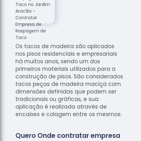
de
Assoalhos
Raspagem
de Tacos
Raspagem
de Tacos
Os tacos de madeira são aplicados
de
nos pisos residenciais e empresariais
Madeiras
há muitos anos, sendo um dos
Raspagens
primeiros materiais utilizados para a
de Pisos
construção de pisos. São considerados
tacos peças de madeira maciça com
Tacos de
dimensões definidas que podem ser
Madeiras
tradicionais ou gráficas, e sua
aplicação é realizada através de
encaixes e colagem entre os mesmos.
Quero Onde contratar empresa