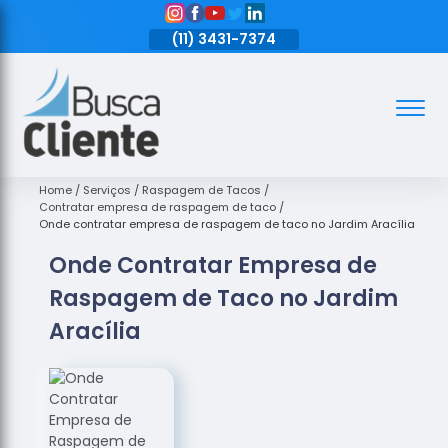
11)
3431-7374
(11)
3431-7374
(11)
3431-7374
Assoalhos
Assoalhos
de Madeira
Home
Serviços
Raspagem de Tacos
Contratar empresa de raspagem de taco
Decks de
Onde contratar empresa de raspagem de taco no Jardim Aracília
Madeira
Onde Contratar Empresa de
Empresas
Raspagem de Taco no Jardim
de
Assoalhos
Aracília
de Madeira
Loja de
Assoalhos
Raspagem