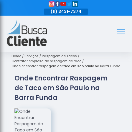
11)
3431-7374
(11)
3431-7374
(11)
3431-7374
Assoalhos
Assoalhos
de Madeira
Home
Serviços
Raspagem de Tacos
Contratar empresa de raspagem de taco
Decks de
Onde encontrar raspagem de taco em são paulo na Barra Funda
Madeira
Onde Encontrar Raspagem
Empresas
de Taco em São Paulo na
de
Assoalhos
Barra Funda
de Madeira
Loja de
Assoalhos
Raspagem