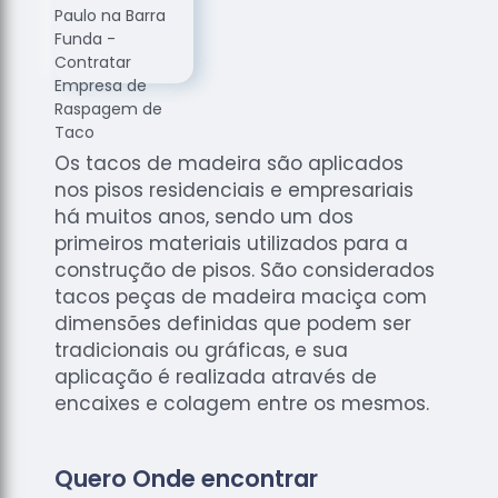
de
Assoalhos
Raspagem
de Tacos
Raspagem
de Tacos
Os tacos de madeira são aplicados
de
nos pisos residenciais e empresariais
Madeiras
há muitos anos, sendo um dos
Raspagens
primeiros materiais utilizados para a
de Pisos
construção de pisos. São considerados
tacos peças de madeira maciça com
Tacos de
dimensões definidas que podem ser
Madeiras
tradicionais ou gráficas, e sua
aplicação é realizada através de
encaixes e colagem entre os mesmos.
Quero Onde encontrar